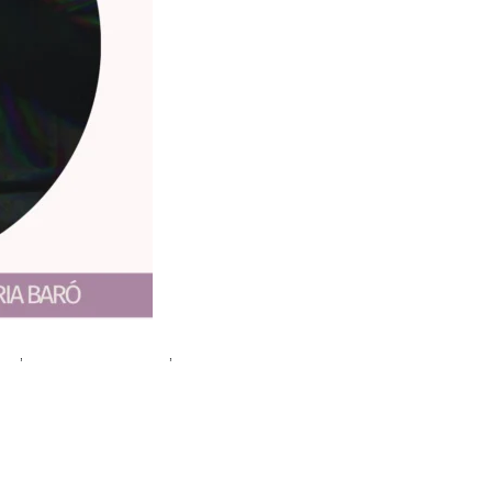
ones
,
mujeres que escriben
,
talleres