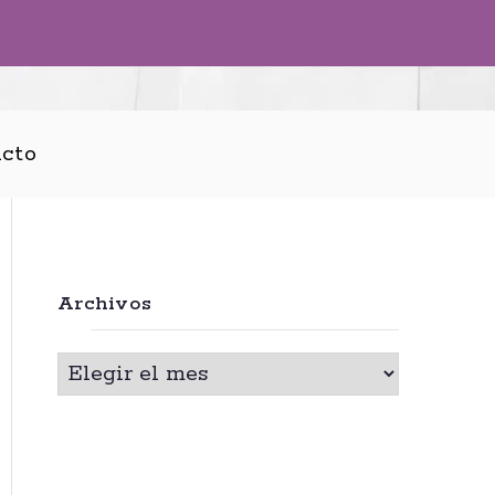
cto
Archivos
A
r
c