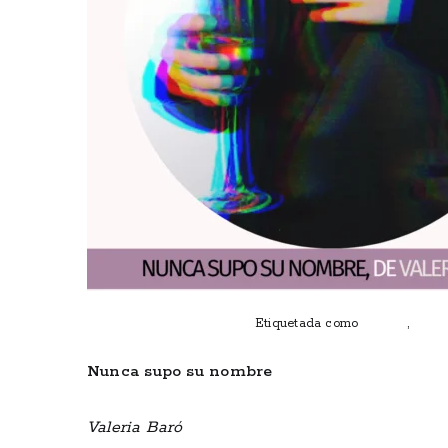
Publicado el
enero 21, 2024
Etiquetada como
autoras
,
ficci
Nunca supo su nombre
Valeria Baró