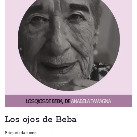
Los ojos de Beba
Etiquetada como
autoras
,
escritoras
,
ficciones
,
mujeres que escriben