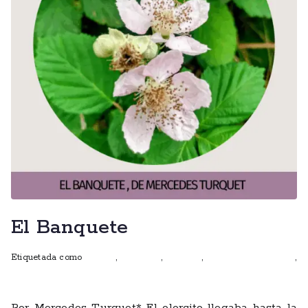
El Banquete
Etiquetada como
autoras
,
escritoras
,
ficciones
,
mujeres que escriben
,
talleres
Por Mercedes Turquet* El olorcito llegaba hasta la