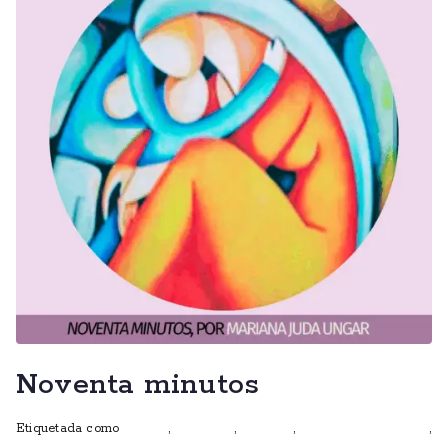
Noventa minutos
Etiquetada como
autoras
,
escritoras
,
ficciones
,
mujeres que escriben
,