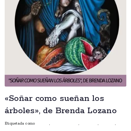
«Soñar como sueñan los
árboles», de Brenda Lozano
Etiquetada como
autoras
,
Club de lectura
,
escritoras
,
ficciones
,
mujeres que escriben
,
Rocío Cortina