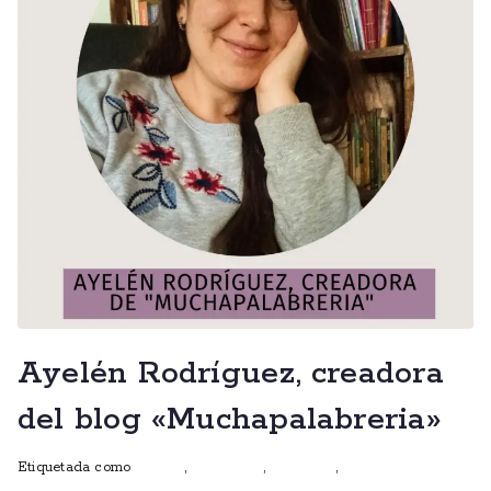
Ayelén Rodríguez, creadora
del blog «Muchapalabreria»
Etiquetada como
autoras
,
entrevistas
,
escritoras
,
mujeres que