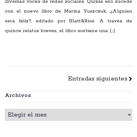
diversas voces de redes sociales. Quizás eso sucede
con el nuevo libro de Marina Yuszczuk, ¿Alguien
será feliz?, editado por Blatt&Rios. A través de
quince relatos breves, el libro sostiene una […]
Leer más
Navegación
Entradas siguientes
de
Archivos
entradas
A
r