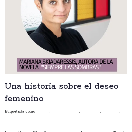
Una historia sobre el deseo
femenino
Etiquetada como
autoras
,
Club de lectura
,
entrevistas
,
escritoras
,
mujeres que escriben