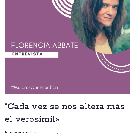
“Cada vez se nos altera más
el verosímil»
Etiquetada como
entrevistas
,
escritoras
,
mujeres que escriben