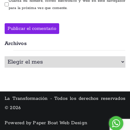
Guarda mi nombre, correo electrónico y web en este navegador
para la próxima vez que comente.
Archivos
Alternative:
La Transformación - Todos los derechos reservados
© 2026
Powered by Paper Boat Web Design