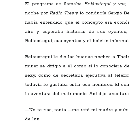
El programa se llamaba
Beláustegui y vos,
noche por
Radio Tres
y lo conducía Sergio Be
había entendido que el concepto era económ
aire y esperaba historias de sus oyentes,
Beláustegui, sus oyentes y el boletín informa
Beláustegui le dio las buenas noches a Thelm
mujer se dirigió a él como si lo conociera d
sexy, como de secretaria ejecutiva al telé
todavía le gustaba estar con hombres. El co
la aventura del matrimonio. Así dijo: aventur
—No te rías, tonta —me retó mi madre y subi
de luz.