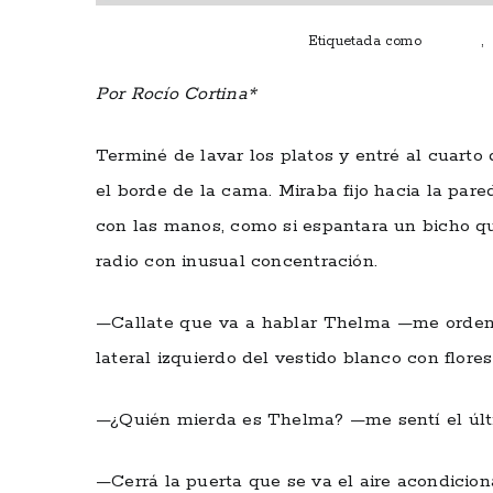
Publicado el
noviembre 4, 2020
Etiquetada como
Cuentos
,
Por Rocío Cortina*
Terminé de lavar los platos y entré al cuart
el borde de la cama. Miraba fijo hacia la par
con las manos, como si espantara un bicho q
radio con inusual concentración.
—Callate que va a hablar Thelma —me ordenó.
lateral izquierdo del vestido blanco con flore
—¿Quién mierda es Thelma? —me sentí el últi
—Cerrá la puerta que se va el aire acondicio