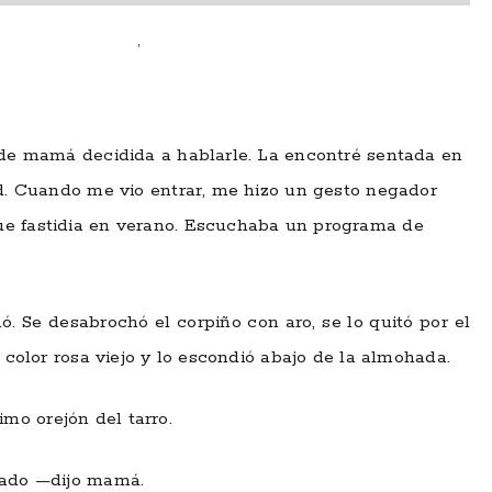
mujeres que escriben
,
Rocío Cortina
o de mamá decidida a hablarle. La encontré sentada en
ed. Cuando me vio entrar, me hizo un gesto negador
ue fastidia en verano. Escuchaba un programa de
 Se desabrochó el corpiño con aro, se lo quitó por el
s color rosa viejo y lo escondió abajo de la almohada.
mo orejón del tarro.
nado —dijo mamá.