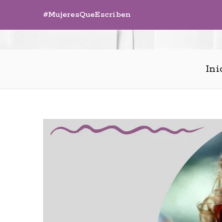
Saltar
#MujeresQueEscriben
al
contenido
Ini