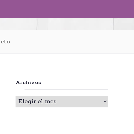
cto
Archivos
A
r
c